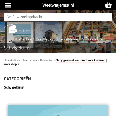
Weetwatjemist.nl
Kunstschilderen voor niet-schilders. Verras jezelf op Terschelling!
SchylgeKunst
U bevindt zich hier:
Home
»
Producten
»
SchylgeKunst vectorart voor kinderen |
Workshop 5
CATEGORIEËN
SchylgeKunst