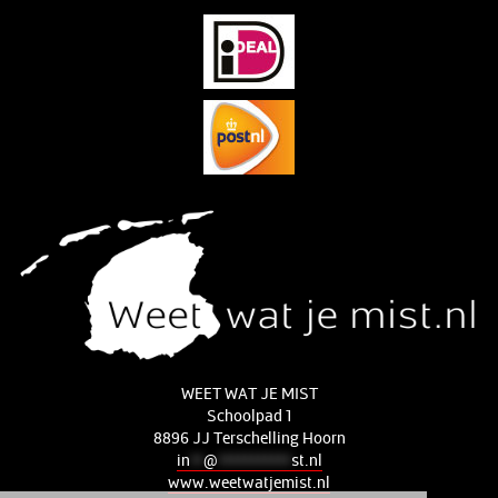
WEET WAT JE MIST
Schoolpad 1
8896 JJ Terschelling Hoorn
in
**
@
***********
st.nl
www.weetwatjemist.nl