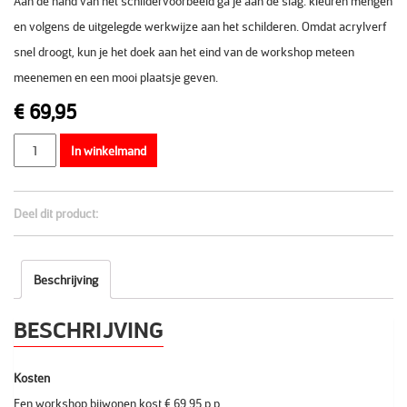
Aan de hand van het schildervoorbeeld ga je aan de slag: kleuren mengen
en volgens de uitgelegde werkwijze aan het schilderen. Omdat acrylverf
snel droogt, kun je het doek aan het eind van de workshop meteen
meenemen en een mooi plaatsje geven.
€
69,95
Aantal
In winkelmand
Deel dit product:
Beschrijving
BESCHRIJVING
Kosten
Een workshop bijwonen kost € 69,95 p.p.