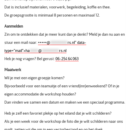
Dat is inclusief materialen, voorwerk, begeleiding, koffie en thee.
De groepsgrootte is minimaal 8 personen en maximaal 12.
Aanmelden
Zin om te ontdekken dat je meer kunt dan je denkt? Meld je dan nu aan en
stuur een mail naar:
*****
@
**********
rs.nl” data-
type=”mail”>
ha
*****
@
**********
rs.nl
Heb je nog vragen? Bel gerust:
06-254 64 063
Maatwerk
Wil je met een eigen groepje komen?
Bijvoorbeeld voor een teamuitje of een vriend(inn)enweekend? Of in je
eigen accommodatie de workshop houden?
Dan vinden we samen een datum en maken we een speciaal programma.
Heb je zelf een favoriet plekje op het eiland dat je wilt schilderen?
Als je een week voor de workshop de foto die je wilt schilderen naar ons
mailt, zetten wij die om in een vectorbestand en op het doek.