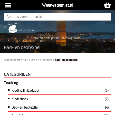
Weetwatjemist.nl
Laat zien dat je van Trschllng houdt!
Bad- en bedtextiel
U bevindt zich hier:
Home
»
Trschllng
»
Bad- en bedtextiel
CATEGORIEËN
Trschllng
Kledinglijn Badgast
(5)
Kinderhoek
(7)
Bad- en bedtextiel
(4)