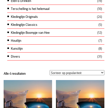
Eten & Drinken
(19)
Terschelling is het helemaal
(10)
Kledinglijn Originals
(24)
Kledinglijn Classics
(5)
Kledinglijn Boompje van Hee
(12)
Houtlijn
(7)
Kunstlijn
(8)
Divers
(31)
Alle 4 resultaten