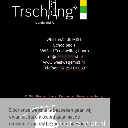
is onderdeel van
WEET WAT JE MIST
Schoolpad 1
8896 JJ Terschelling Hoorn
in
**
@
***********
st.nl
www.weetwatjemist.nl
Telefoon
06-254 64 063
© 2026
Bramer Divers
|
Disclaimer
|
Privacy verklaring
Door onze website te bezoeken gaan wij
ervan uit dat u akkoord gaat met de
registratie van uw bezoek en ingevoerde