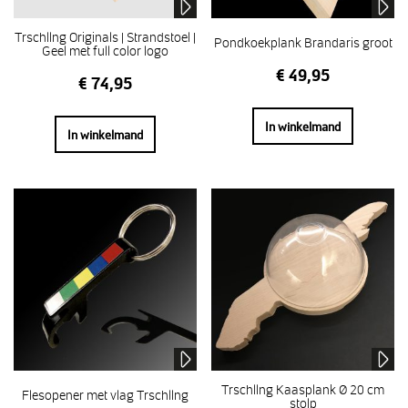
Trschllng Originals | Strandstoel |
Pondkoekplank Brandaris groot
Geel met full color logo
€
49,95
€
74,95
In winkelmand
In winkelmand
Trschllng Kaasplank Ø 20 cm
Flesopener met vlag Trschllng
stolp