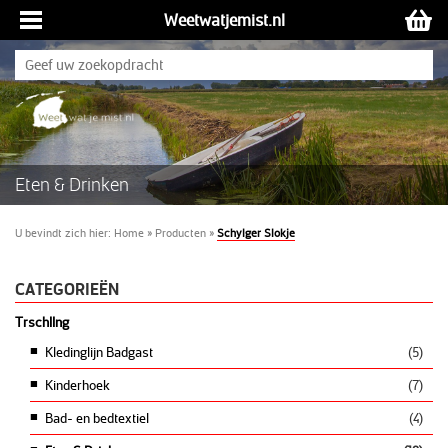
Weetwatjemist.nl
Eten & Drinken
U bevindt zich hier:
Home
»
Producten
»
Schylger Slokje
CATEGORIEËN
Trschllng
Kledinglijn Badgast
(5)
Kinderhoek
(7)
Bad- en bedtextiel
(4)