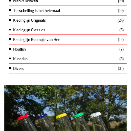
Eten & Drinken
(19)
Terschelling is het helemaal
(10)
Kledinglijn Originals
(24)
Kledinglijn Classics
(5)
Kledinglijn Boompje van Hee
(12)
Houtlijn
(7)
Kunstlijn
(8)
Divers
(31)