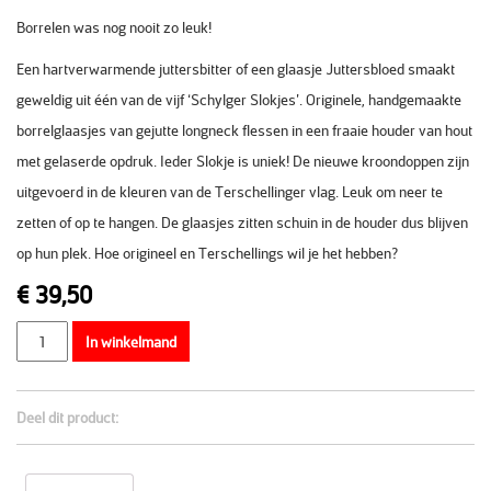
Borrelen was nog nooit zo leuk!
Een hartverwarmende juttersbitter of een glaasje Juttersbloed smaakt
geweldig uit één van de vijf ‘Schylger Slokjes’. Originele, handgemaakte
borrelglaasjes van gejutte longneck flessen in een fraaie houder van hout
met gelaserde opdruk. Ieder Slokje is uniek! De nieuwe kroondoppen zijn
uitgevoerd in de kleuren van de Terschellinger vlag. Leuk om neer te
zetten of op te hangen. De glaasjes zitten schuin in de houder dus blijven
op hun plek. Hoe origineel en Terschellings wil je het hebben?
€
39,50
Aantal
In winkelmand
Deel dit product: