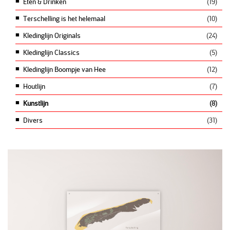
Eten & Drinken
(19)
Terschelling is het helemaal
(10)
Kledinglijn Originals
(24)
Kledinglijn Classics
(5)
Kledinglijn Boompje van Hee
(12)
Houtlijn
(7)
Kunstlijn
(8)
Divers
(31)