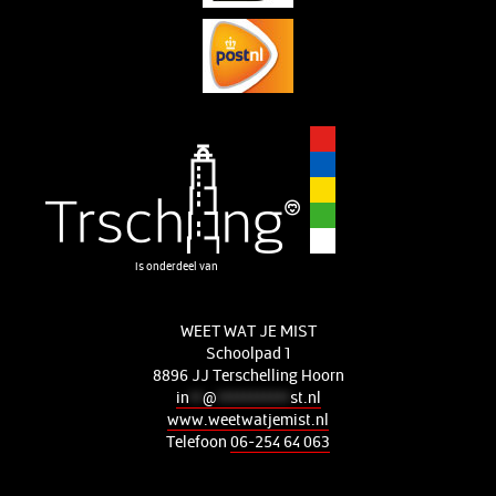
is onderdeel van
WEET WAT JE MIST
Schoolpad 1
8896 JJ Terschelling Hoorn
in
**
@
***********
st.nl
www.weetwatjemist.nl
Telefoon
06-254 64 063