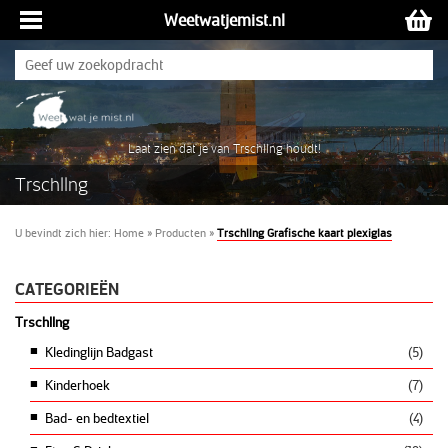
Weetwatjemist.nl
Laat zien dat je van Trschllng houdt!
Trschllng
U bevindt zich hier:
Home
»
Producten
»
Trschllng Grafische kaart plexiglas
CATEGORIEËN
Trschllng
Kledinglijn Badgast
(5)
Kinderhoek
(7)
Bad- en bedtextiel
(4)