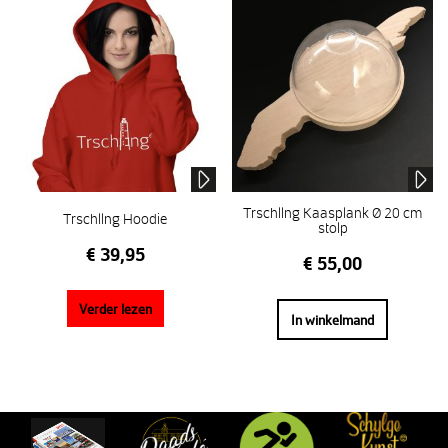
Trschllng Kaasplank Ø 20 cm
Trschllng Hoodie
stolp
€
39,95
€
55,00
Verder lezen
In winkelmand