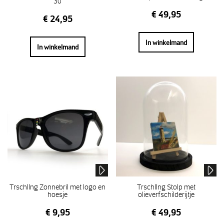
30
€
49,95
€
24,95
In winkelmand
In winkelmand
Trschllng Zonnebril met logo en
Trschllng Stolp met
hoesje
olieverfschilderijtje
€
9,95
€
49,95