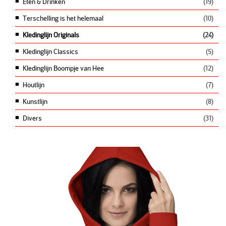
Eten & Drinken
(19)
Terschelling is het helemaal
(10)
Kledinglijn Originals
(24)
Kledinglijn Classics
(5)
Kledinglijn Boompje van Hee
(12)
Houtlijn
(7)
Kunstlijn
(8)
Divers
(31)