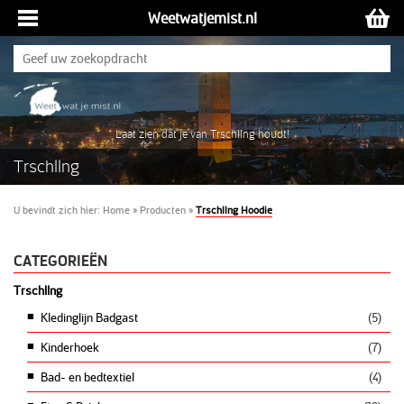
Weetwatjemist.nl
Laat zien dat je van Trschllng houdt!
Trschllng
U bevindt zich hier:
Home
»
Producten
»
Trschllng Hoodie
CATEGORIEËN
Trschllng
Kledinglijn Badgast
(5)
Kinderhoek
(7)
Bad- en bedtextiel
(4)