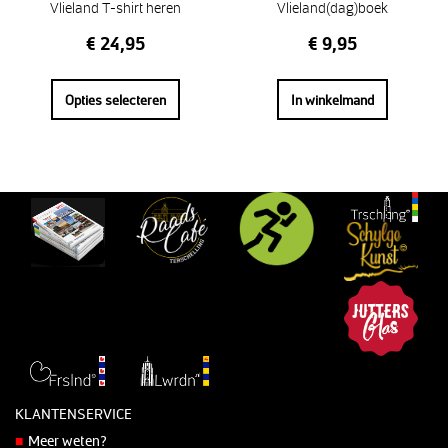
Vlieland T-shirt heren
Vlieland(dag)boek
€
24,95
€
9,95
Opties selecteren
In winkelmand
KLANTENSERVICE
Meer weten?