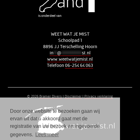
is onderdeel van
WEET WAT JE MIST
Schoolpad 1
8896 JJ Terschelling Hoorn
in
**
@
***********
st.nl
www.weetwatjemist.nl
Telefoon
06-254 64 063
© 2026
Bramer Divers
|
Disclaimer
|
Privacy verklaring
Door onze website te bezoeken gaan wij
ervan uit dat u akkoord gaat met de
registratie van uw bezoek en ingevoerde
gegevens.
Lees meer