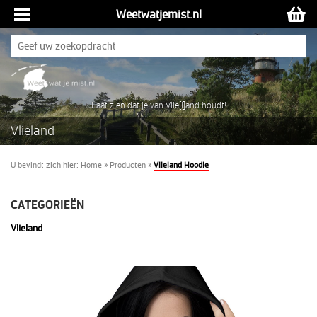
Weetwatjemist.nl
Laat zien dat je van Vlie[l]and houdt!
Vlieland
U bevindt zich hier:
Home
»
Producten
»
Vlieland Hoodie
CATEGORIEËN
Vlieland