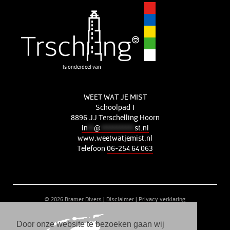
is onderdeel van
WEET WAT JE MIST
Schoolpad 1
8896 JJ Terschelling Hoorn
in
**
@
***********
st.nl
www.weetwatjemist.nl
Telefoon
06-254 64 063
© 2026
Bramer Divers
|
Disclaimer
|
Privacy verklaring
Door onze website te bezoeken gaan wij