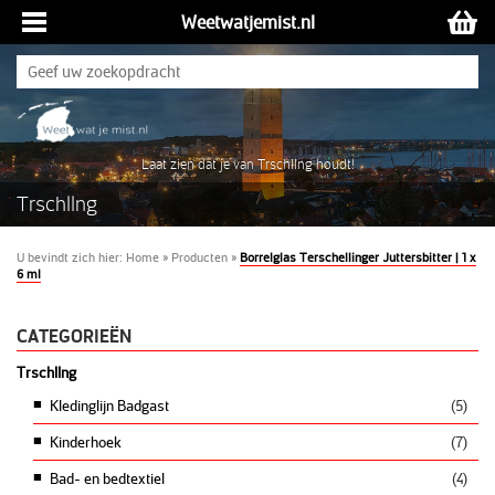
Weetwatjemist.nl
Laat zien dat je van Trschllng houdt!
Trschllng
U bevindt zich hier:
Home
»
Producten
»
Borrelglas Terschellinger Juttersbitter | 1 x
6 ml
CATEGORIEËN
Trschllng
Kledinglijn Badgast
(5)
Kinderhoek
(7)
Bad- en bedtextiel
(4)