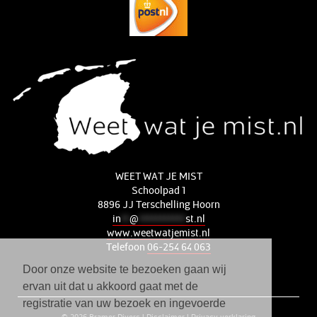
WEET WAT JE MIST
Schoolpad 1
8896 JJ Terschelling Hoorn
in
**
@
***********
st.nl
www.weetwatjemist.nl
Telefoon
06-254 64 063
Door onze website te bezoeken gaan wij
ervan uit dat u akkoord gaat met de
registratie van uw bezoek en ingevoerde
© 2026
Bramer Divers
|
Disclaimer
|
Privacy verklaring