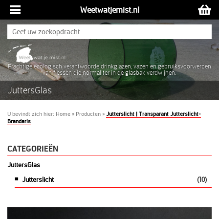
Weetwatjemist.nl
Prachtige ecologisch verantwoorde drinkglazen, vazen en gebruiksvoorwerpen
van flessen die normaliter in de glasbak verdwijnen.
JuttersGlas
U bevindt zich hier:
Home
»
Producten
»
Jutterslicht | Transparant Jutterslicht-
Brandaris
CATEGORIEËN
JuttersGlas
Jutterslicht
(10)