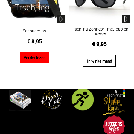
Trschllng Zonnebril met logo en
Schoudertas
hoesje
€
8,95
€
9,95
Verder lezen
In winkelmand