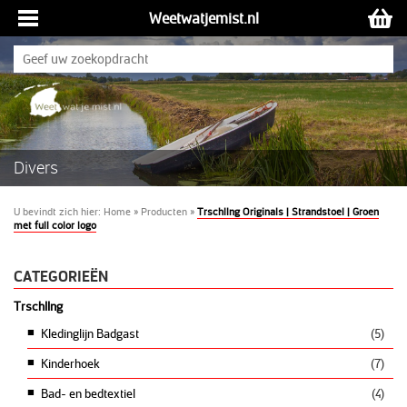
Weetwatjemist.nl
Divers
U bevindt zich hier:
Home
»
Producten
»
Trschllng Originals | Strandstoel | Groen
met full color logo
CATEGORIEËN
Trschllng
Kledinglijn Badgast
(5)
Kinderhoek
(7)
Bad- en bedtextiel
(4)