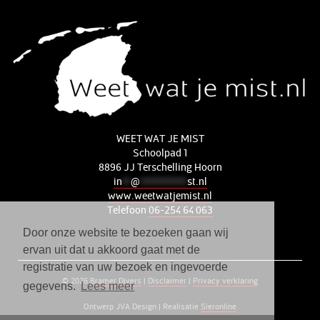
WEET WAT JE MIST
Schoolpad 1
8896 JJ Terschelling Hoorn
in
**
@
***********
st.nl
www.weetwatjemist.nl
Telefoon
06-254 64 063
Door onze website te bezoeken gaan wij
ervan uit dat u akkoord gaat met de
registratie van uw bezoek en ingevoerde
© 2026
Bramer Divers
|
Disclaimer
|
Privacy verklaring
gegevens.
Lees meer
Ontwerp JVA Design
|
Realisatie
Sieronline