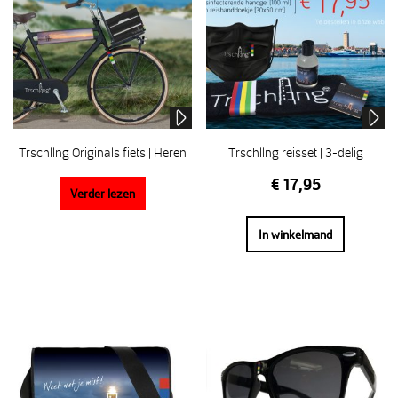
Trschllng Originals fiets | Heren
Trschllng reisset | 3-delig
€
17,95
Verder lezen
In winkelmand