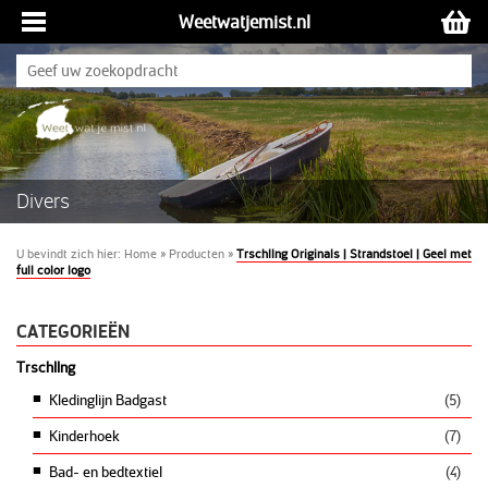
Weetwatjemist.nl
Divers
U bevindt zich hier:
Home
»
Producten
»
Trschllng Originals | Strandstoel | Geel met
full color logo
CATEGORIEËN
Trschllng
Kledinglijn Badgast
(5)
Kinderhoek
(7)
Bad- en bedtextiel
(4)