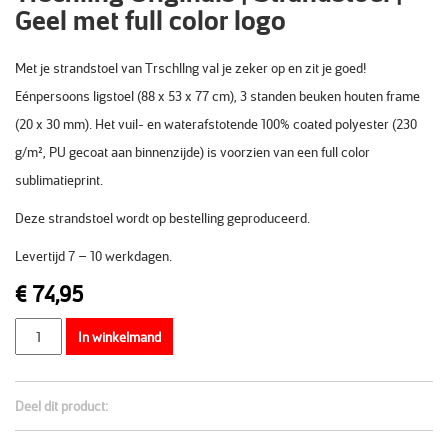
Geel met full color logo
Met je strandstoel van Trschllng val je zeker op en zit je goed!
Eénpersoons ligstoel (88 x 53 x 77 cm), 3 standen beuken houten frame
(20 x 30 mm). Het vuil- en waterafstotende 100% coated polyester (230
g/m², PU gecoat aan binnenzijde) is voorzien van een full color
sublimatieprint.
Deze strandstoel wordt op bestelling geproduceerd.
Levertijd 7 – 10 werkdagen.
€
74,95
Aantal
In winkelmand
Deel dit product: