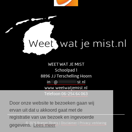
WEET WAT JE MIST
Schoolpad 1
8896 JJ Terschelling Hoorn
in
**
@
***********
st.nl
www.weetwatjemist.nl
Telefoon
06-254 64 063
Door onze website te bezoeken gaan wij
ervan uit dat u akkoord gaat met de
registratie van uw bezoek en ingevoerde
© 2026
Bramer Divers
|
Disclaimer
|
Privacy verklaring
gegevens.
Lees meer